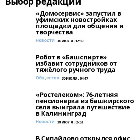
Выбор редакции
«Домосервис» запустил в
уфимских новостройках
площадки для общения и
творчества
Новости
30 ИЮЛЯ , 12:59
Робот в «Башспирте»
избавит сотрудников от
тяжёлого ручного труда
Общество
30 ИЮЛЯ , 04:47
«Ростелеком»: 76-летняя
пенсионерка из башкирского
села выиграла путешествие
в Калининград
Новости
28 ИЮЛЯ , 05:53
В Сипайлово открылся офис