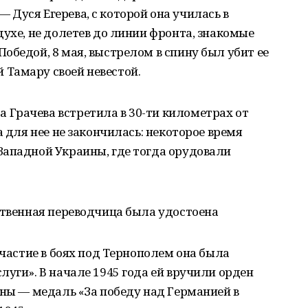
Дуся Егерева, с которой она училась в
духе, не долетев до линии фронта, знакомые
обедой, 8 мая, выстрелом в спину был убит ее
Тамару своей невестой.
Грачева встретила в 30-ти километрах от
а для нее не закончилась: некоторое время
Западной Украины, где тогда орудовали
ственная переводчица была удостоена
участие в боях под Тернополем она была
луги». В начале 1945 года ей вручили орден
йны — медаль «За победу над Германией в