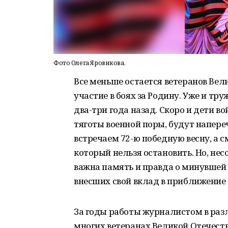
Фото Олега Яровикова.
Все меньше остается ветеранов Ве
участие в боях за Родину. Уже и тр
два-три года назад. Скоро и дети в
тяготы военной поры, будут напереч
встречаем 72-ю победную весну, а 
который нельзя остановить. Но, н
важна память и правда о минувшей в
внесших свой вклад в приближение
За годы работы журналистом в раз
многих ветеранах Великой Отечестве