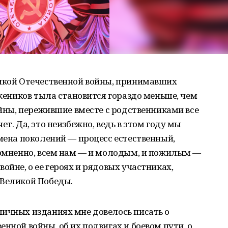
ликой Отечественной войны, принимавших
ужеников тыла становится гораздо меньше, чем
ойны, пережившие вместе с родственниками все
ет. Да, это неизбежно, ведь в этом году мы
смена поколений — процесс естественный,
есомненно, всем нам — и молодым, и пожилым —
ойне, о ее героях и рядовых участниках,
 Великой Победы.
личных изданиях мне довелось писать о
нной войны, об их подвигах и боевом пути, о