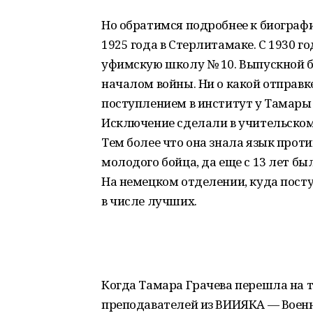
Но обратимся подробнее к биографи
1925 года в Стерлитамаке. С 1930 г
уфимскую школу № 10. Выпускной бал
началом войны. Ни о какой отправке
поступлением в институт у Тамары
Исключение сделали в учительском 
Тем более что она знала язык прот
молодого бойца, да еще с 13 лет б
На немецком отделении, куда пост
в числе лучших.
Когда Тамара Грачева перешла на т
преподавателей из ВИИЯКА — Военн