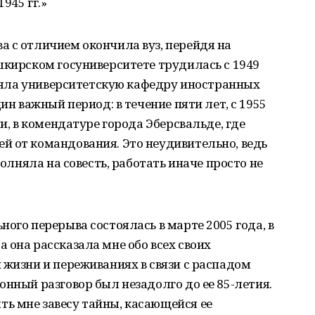
945 гг.»
 с отличием окончила вуз, перейдя на
шкирском госуниверситете трудилась с 1949
авляла университетскую кафедру иностранных
ин важный период: в течение пяти лет, с 1955
ии, в комендатуре города Эберсвальде, где
й от командования. Это неудивительно, ведь
полняла на совесть, работать иначе просто не
ого перерыва состоялась в марте 2005 года, в
 она рассказала мне обо всех своих
 жизни и переживаниях в связи с распадом
онный разговор был незадолго до ее 85-летия.
ь мне завесу тайны, касающейся ее