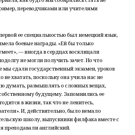
пример, переводчиками или учителями
 первой ее специальностью был немецкий язык,
имела боевые награды. «Ей бы только
умеет», — иногда в сердцах восклицали
одолгу не могли получить зачет. Но что
се мы сдали государственный экзамен, уроков
 не хватать, поскольку она учила нас не
нию думать, размышлять о сложных вещах,
к собственному будущему. Запомнились ее
годится в жизни, так что не ленитесь,
ватели». И, действительно, было немало
 сельскую школу, выпускники филфака вместе с
я преподавали английский.