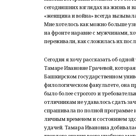
сегодняшних взглядах на жизнь и н
«женщина и война» всегда вызывала
Мне хотелось как можно больше узн
на фронте наравне с мужчинами, хот
переживали, как сложилась их посл
Сегодня я хочу рассказать об одно
Тамаре Ивановне Грачевой, которая 
Башкирском государственном универ
филологическом факультете, она пр
было более строгого и требовательн
отличникам не удавалось сдать зачет
спрашивала по полной программе и,
личным временем и состоянием здо
удачей. Тамара Ивановна добивалас
твердого знания всего учебного мат