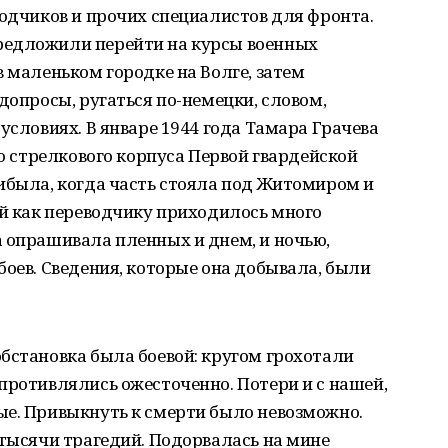
водчиков и прочих специалистов для фронта.
редложили перейти на курсы военных
в маленьком городке на Волге, затем
допросы, ругаться по-немецки, словом,
условиях. В январе 1944 года Тамара Грачева
го стрелкового корпуса Первой гвардейской
ибыла, когда часть стояла под Житомиром и
Ей как переводчику приходилось много
 опрашивала пленных и днем, и ночью,
боев. Сведения, которые она добывала, были
.
бстановка была боевой: кругом грохотали
противлялись ожесточенно. Потери и с нашей,
ые. Привыкнуть к смерти было невозможно.
 тысячи трагедий. Подорвалась на мине