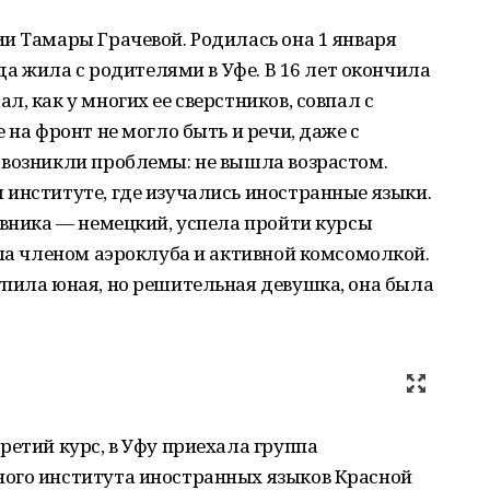
и Тамары Грачевой. Родилась она 1 января
ода жила с родителями в Уфе. В 16 лет окончила
, как у многих ее сверстников, совпал с
 на фронт не могло быть и речи, даже с
 возникли проблемы: не вышла возрастом.
институте, где изучались иностранные языки.
ивника — немецкий, успела пройти курсы
ыла членом аэроклуба и активной комсомолкой.
упила юная, но решительная девушка, она была
ретий курс, в Уфу приехала группа
ого института иностранных языков Красной