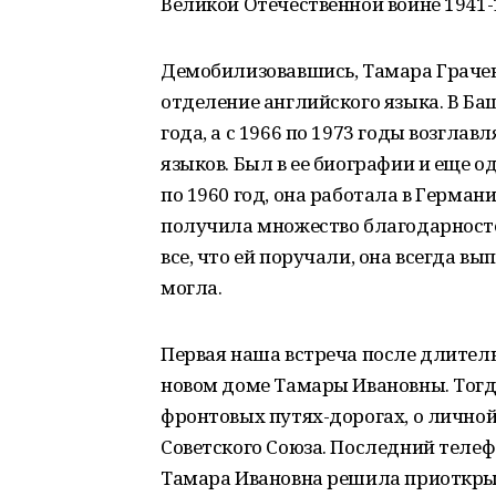
Великой Отечественной войне 1941-1
Демобилизовавшись, Тамара Грачева
отделение английского языка. В Ба
года, а с 1966 по 1973 годы возгл
языков. Был в ее биографии и еще од
по 1960 год, она работала в Герман
получила множество благодарносте
все, что ей поручали, она всегда вы
могла.
Первая наша встреча после длительн
новом доме Тамары Ивановны. Тогда
фронтовых путях-дорогах, о личной
Советского Союза. Последний телеф
Тамара Ивановна решила приоткрыт