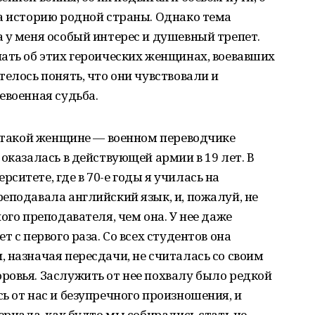
а историю родной страны. Однако тема
 у меня особый интерес и душевный трепет.
ать об этих героических женщинах, воевавших
елось понять, что они чувствовали и
евоенная судьба.
й такой женщине — военном переводчике
оказалась в действующей армии в 19 лет. В
ситете, где в 70-е годы я училась на
еподавала английский язык, и, пожалуй, не
ого преподавателя, чем она. У нее даже
 с первого раза. Со всех студентов она
 назначая пересдачи, не считалась со своим
ровья. Заслужить от нее похвалу было редкой
ь от нас и безупречного произношения, и
ериала, как будто мы собирались стать не