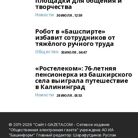
площадки для общения и
творчества
Новости
30 ИЮЛЯ , 12:59
Робот в «Башспирте»
избавит сотрудников от
тяжёлого ручного труда
Общество
30 ИЮЛЯ , 04:47
«Ростелеком»: 76-летняя
пенсионерка из башкирского
села выиграла путешествие
в Калининград
Новости
28 ИЮЛЯ , 05:53
© 2011-2026 "Сайт I-GAZETA.COM - Сетевое издание
"Общественная электронная газета" учреждена АО ИА
"Башинформ". Главный редактор: Шарафутдинов Руслан