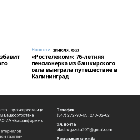
Новости
28 ИЮЛЯ , 05:53
избавит
«Ростелеком»: 76-летняя
ого
пенсионерка из башкирского
села выиграла путешествие в
Калининград
ета - правопреемница
Телефон
ты Башкортостана
(347) 272-93-65, 273-32-62
АО ИА «Башинформ» с
Эл. почта
electrogazeta2011@gmail.com
материалов
ной газеты»
Рекламная служба