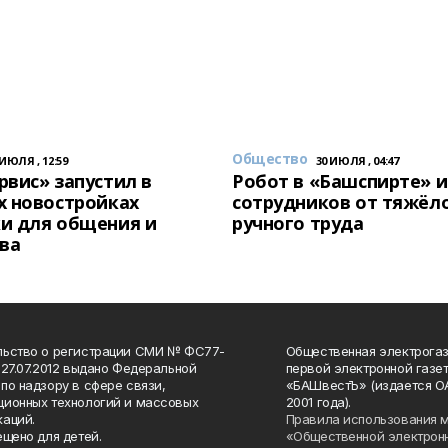
Общество
 ИЮЛЯ , 12:59
30 ИЮЛЯ , 04:47
вис» запустил в
Робот в «Башспирте» 
х новостройках
сотрудников от тяжёл
и для общения и
ручного труда
ва
льство о регистрации СМИ № ФС77-
Общественная электрогаз
 27.07.2012 выдано Федеральной
первой электронной газе
по надзору в сфере связи,
«БАШвестЪ» (издается О
ионных технологий и массовых
2001 года).
аций.
Правила использования 
ещено для детей.
«Общественной электрон