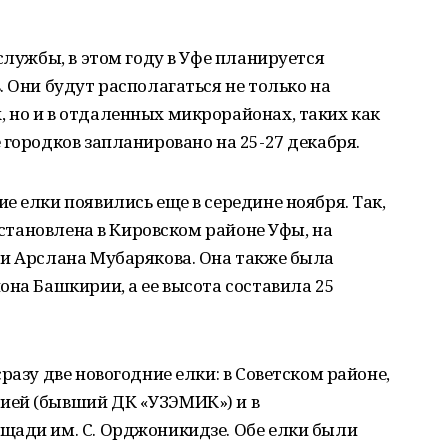
службы, в этом году в Уфе планируется
. Они будут располагаться не только на
 но и в отдаленных микрорайонах, таких как
 городков запланировано на 25-27 декабря.
е елки появились еще в середине ноября. Так,
 установлена в Кировском районе Уфы, на
 и Арслана Мубарякова. Она также была
она Башкирии, а ее высота составила 25
разу две новогодние елки: в Советском районе,
ией (бывший ДК «УЗЭМИК») и в
щади им. С. Орджоникидзе. Обе елки были