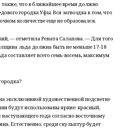
также, что в ближайшее время должно
дового городка Уфы. Вся загвоздка в том, что
очном количестве еще не образовался.
ий, — отметила Рената Салахова. — Для того
олщина льда должна быть не меньше 17-18
да составляет всего семь-восемь, максимум
городка?
 на эксклюзивной художественной подсветке
нии будут использованы яркие: красный,
 наступающего года согласно восточному
яна. Естественно, среди скульптур будет