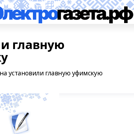
ли главную
ку
на установили главную уфимскую