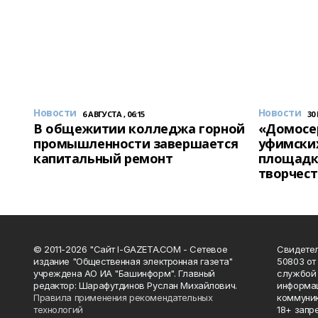
Новости
Новости
6 АВГУСТА , 06:15
30
В общежитии колледжа горной
«Домосер
промышленности завершается
уфимски
капитальный ремонт
площадк
творчест
© 2011-2026 "Сайт I-GAZETA.COM - Сетевое
Свидете
издание "Общественная электронная газета"
50803 от
учреждена АО ИА "Башинформ". Главный
службой 
редактор: Шарафутдинов Руслан Михайлович.
информац
Правила применения рекомендательных
коммуник
технологий
18+ запр