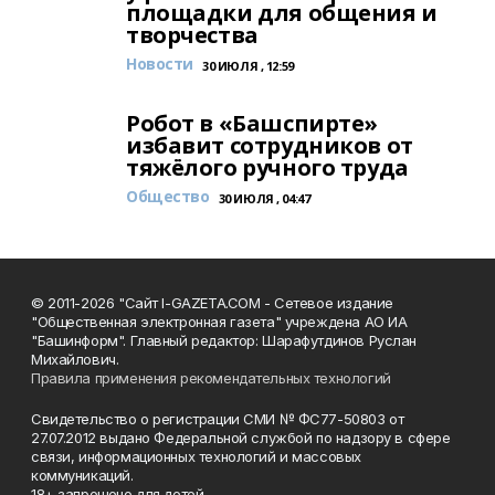
площадки для общения и
творчества
Новости
30 ИЮЛЯ , 12:59
Робот в «Башспирте»
избавит сотрудников от
тяжёлого ручного труда
Общество
30 ИЮЛЯ , 04:47
© 2011-2026 "Сайт I-GAZETA.COM - Сетевое издание
"Общественная электронная газета" учреждена АО ИА
"Башинформ". Главный редактор: Шарафутдинов Руслан
Михайлович.
Правила применения рекомендательных технологий
Свидетельство о регистрации СМИ № ФС77-50803 от
27.07.2012 выдано Федеральной службой по надзору в сфере
связи, информационных технологий и массовых
коммуникаций.
18+ запрещено для детей.