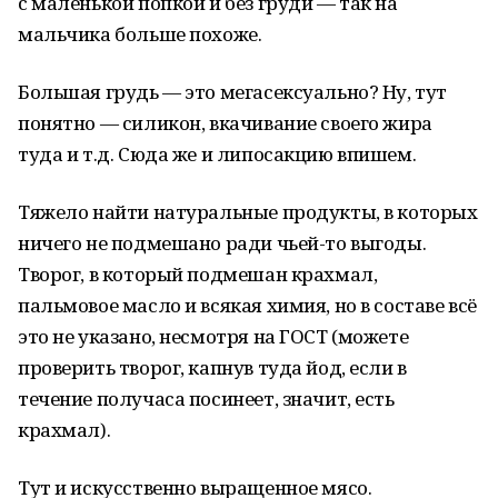
с маленькой попкой и без груди — так на
мальчика больше похоже.
Большая грудь — это мегасексуально? Ну, тут
понятно — силикон, вкачивание своего жира
туда и т.д. Сюда же и липосакцию впишем.
Тяжело найти натуральные продукты, в которых
ничего не подмешано ради чьей-то выгоды.
Творог, в который подмешан крахмал,
пальмовое масло и всякая химия, но в составе всё
это не указано, несмотря на ГОСТ (можете
проверить творог, капнув туда йод, если в
течение получаса посинеет, значит, есть
крахмал).
Тут и искусственно выращенное мясо.