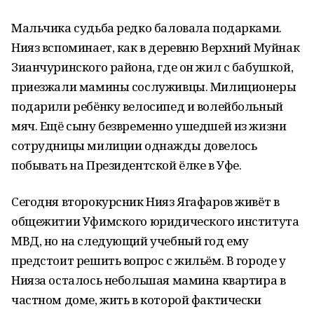
Мальчика судьба редко баловала подарками.
Нияз вспоминает, как в деревню Верхний Муйнак
Зианчуринского района, где он жил с бабушкой,
приезжали мамины сослуживцы. Милиционеры
подарили ребёнку велосипед и волейбольный
мяч. Ещё сыну безвременно ушедшей из жизни
сотрудницы милиции однажды довелось
побывать на Президентской ёлке в Уфе.
Сегодня второкурсник Нияз Ягафаров живёт в
общежитии Уфимского юридического института
МВД, но на следующий учебный год ему
предстоит решить вопрос с жильём. В городе у
Нияза осталось небольшая мамина квартира в
частном доме, жить в которой фактически