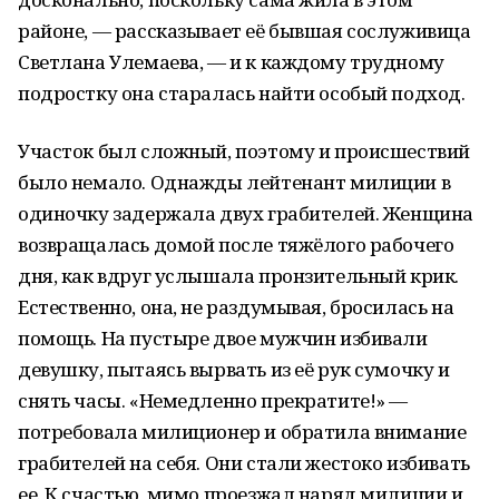
районе, — рассказывает её бывшая сослуживица
Светлана Улемаева, — и к каждому трудному
подростку она старалась найти особый подход.
Участок был сложный, поэтому и происшествий
было немало. Однажды лейтенант милиции в
одиночку задержала двух грабителей. Женщина
возвращалась домой после тяжёлого рабочего
дня, как вдруг услышала пронзительный крик.
Естественно, она, не раздумывая, бросилась на
помощь. На пустыре двое мужчин избивали
девушку, пытаясь вырвать из её рук сумочку и
снять часы. «Немедленно прекратите!» —
потребовала милиционер и обратила внимание
грабителей на себя. Они стали жестоко избивать
ее. К счастью, мимо проезжал наряд милиции и