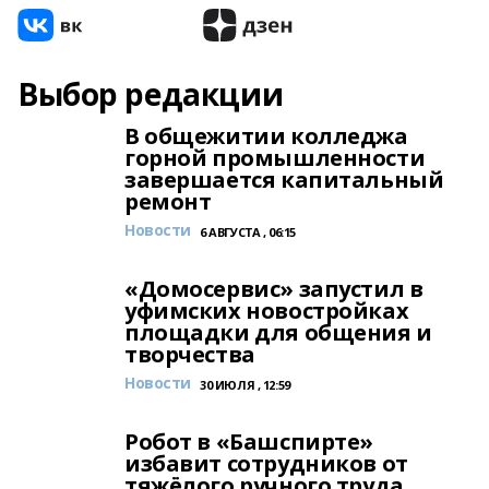
Выбор редакции
В общежитии колледжа
горной промышленности
завершается капитальный
ремонт
Новости
6 АВГУСТА , 06:15
«Домосервис» запустил в
уфимских новостройках
площадки для общения и
творчества
Новости
30 ИЮЛЯ , 12:59
Робот в «Башспирте»
избавит сотрудников от
тяжёлого ручного труда