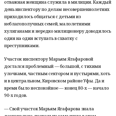
отважная женщина служила в милиции. Каждый
день инспектору по делам несовершеннолетних
приходилось общаться с детьми из
неблагополучных семей, малолетними
хулиганами и нередко милиционеру доводилось
один на один вступать в схватку с
преступниками.
Участок инспектору Марьям Ягафаровой
достался проблемный — большой, с тихими
улочками, частным сектором и пустырями, хоть
и в центральном, Кировском районе Уфы. Да и
время было неспокойное — конец 80-х — начало
90-х годов.
— Свой участок Марьям Ягафарова знала
досконально, поскольку сама жила в этом