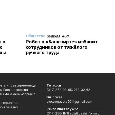
Общество
30 ИЮЛЯ , 04:47
 в
Робот в «Башспирте» избавит
х
сотрудников от тяжёлого
я и
ручного труда
ета - правопреемница
Телефон
ты Башкортостана
(347) 272-93-65, 273-32-62
АО ИА «Башинформ» с
Эл. почта
electrogazeta2011@gmail.com
материалов
ной газеты»
Рекламная служба
(347) 250-11-11 adv@bashinform.ru