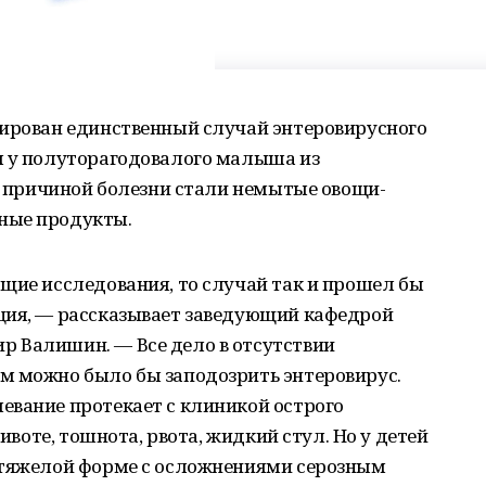
сирован единственный случай энтеровирусного
я у полуторагодовалого малыша из
о, причиной болезни стали немытые овощи-
ные продукты.
щие исследования, то случай так и прошел бы
ция, — рассказывает заведующий кафедрой
 Валишин. — Все дело в отсутствии
м можно было бы заподозрить энтеровирус.
евание протекает с клиникой острого
животе, тошнота, рвота, жидкий стул. Но у детей
 тяжелой форме с осложнениями серозным