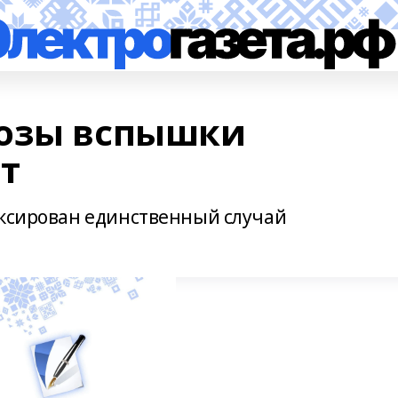
розы вспышки
т
иксирован единственный случай