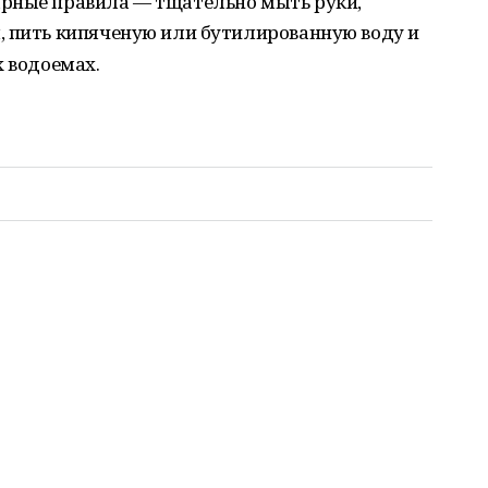
арные правила — тщательно мыть руки,
, пить кипяченую или бутилированную воду и
х водоемах.