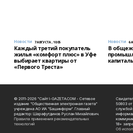
Новости
Новости
7 АВГУСТА , 10:05
6 
Каждый третий покупатель
В общеж
жилья «комфорт плюс» в Уфе
промышл
выбирает квартиры от
капитал
«Первого Треста»
© 2011-2026 "Сайт I-GAZETA.COM - Сетевое
Свидете
издание "Общественная электронная газета"
50803 от
учреждена АО ИА "Башинформ". Главный
службой 
редактор: Шарафутдинов Руслан Михайлович.
информац
Правила применения рекомендательных
коммуник
технологий
18+ запр
Об испол