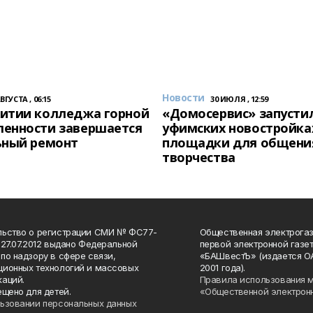
Новости
АВГУСТА , 06:15
30 ИЮЛЯ , 12:59
итии колледжа горной
«Домосервис» запустил
енности завершается
уфимских новостройка
ьный ремонт
площадки для общени
творчества
льство о регистрации СМИ № ФС77-
Общественная электрогаз
 27.07.2012 выдано Федеральной
первой электронной газе
по надзору в сфере связи,
«БАШвестЪ» (издается О
ионных технологий и массовых
2001 года).
аций.
Правила использования 
ещено для детей.
«Общественной электрон
ьзовании персональных данных