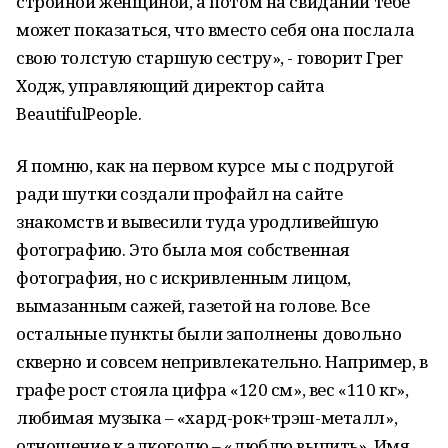
стройной женщиной, а потом на свидании тебе
может показаться, что вместо себя она послала
свою толстую старшую сестру», - говорит Грег
Ходж, управляющий директор сайта
BeautifulPeople.
Я помню, как на первом курсе мы с подругой
ради шутки создали профайл на сайте
знакомств и вывесили туда уродливейшую
фотографию. Это была моя собственная
фотография, но с искривленным лицом,
вымазанным сажей, газетой на голове. Все
остальные пункты были заполнены довольно
скверно и совсем непривлекательно. Например, в
графе рост стояла цифра «120 см», вес «110 кг»,
любимая музыка – «хард-рок+трэш-металл»,
отношение к алкоголю – «люблю выпить». Имя