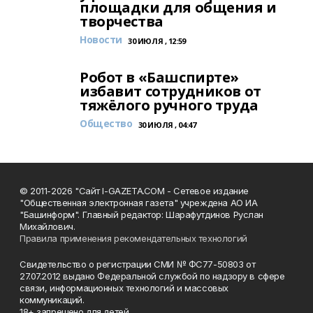
площадки для общения и
творчества
Новости
30 ИЮЛЯ , 12:59
Робот в «Башспирте»
избавит сотрудников от
тяжёлого ручного труда
Общество
30 ИЮЛЯ , 04:47
© 2011-2026 "Сайт I-GAZETA.COM - Сетевое издание
"Общественная электронная газета" учреждена АО ИА
"Башинформ". Главный редактор: Шарафутдинов Руслан
Михайлович.
Правила применения рекомендательных технологий
Свидетельство о регистрации СМИ № ФС77-50803 от
27.07.2012 выдано Федеральной службой по надзору в сфере
связи, информационных технологий и массовых
коммуникаций.
18+ запрещено для детей.