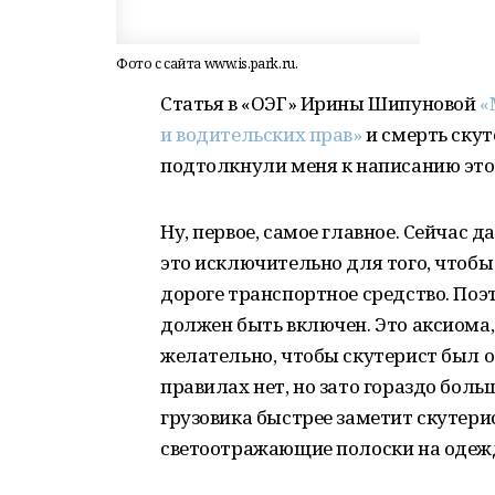
Фото с сайта www.is.park.ru.
Статья в «ОЭГ» Ирины Шипуновой
«
и водительских прав»
и смерть скут
подтолкнули меня к написанию это
Ну, первое, самое главное. Сейчас 
это исключительно для того, чтоб
дороге транспортное средство. Поэт
должен быть включен. Это аксиома,
желательно, чтобы скутерист был о
правилах нет, но зато гораздо бол
грузовика быстрее заметит скутерис
светоотражающие полоски на одежде