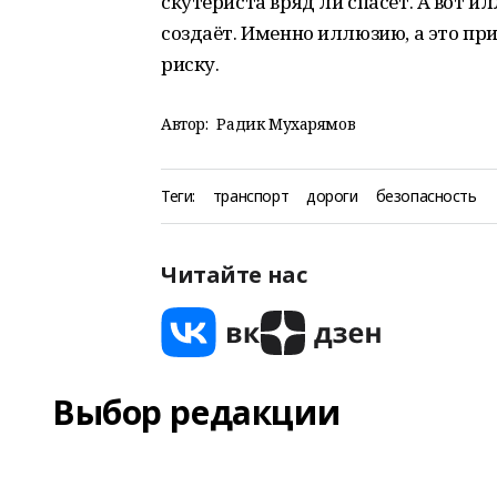
скутериста вряд ли спасет. А вот 
создаёт. Именно иллюзию, а это пр
риску.
Автор:
Радик Мухарямов
Теги:
транспорт
дороги
безопасность
Читайте нас
Выбор редакции