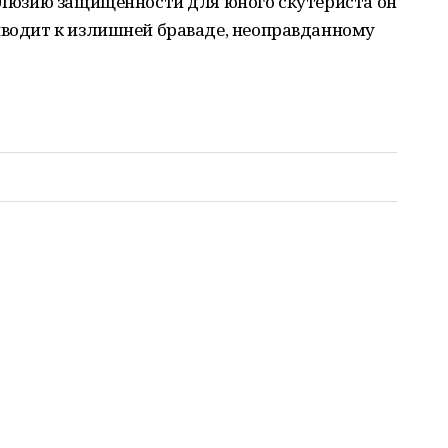
иллюзию защищённости для юного скутериста он
иводит к излишней браваде, неоправданному