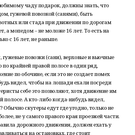
любимому чаду подарок, должны знать, что
ом, гужевой повозкой (санями), быть
отных или стада при движении по дорогам
, а мопедом – не моложе 16 лет. То есть на
ко с 16 лет, не раньше.
 гужевые повозки (сани), верховые и вьючные
по крайней правой полосе в один ряд,
ение по обочине, если это не создает помех
будь видел, чтобы на лошади ехали посреди
утеристы себе это позволяют, хотя движение им
 полосе. А кто-либо когда-нибудь видел,
? Обычно скутеры едут где угодно, только не
олее, не у самого правого края проезжей части.
равила дорожного движения, должен ехать у
авливаться на остановках, где стоит