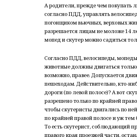
А родители, прежде чем покупать 
согласно ПДД, управлять велосипед
погонщиком вьючных, верховых жив
разрешается лицам не моложе 14 лет
мопед и скутер можно садиться толь
Согласно ПДД, велосипеды, мопеды,
животные должны двигаться только 
возможно, правее. Допускается движ
пешеходам. Действительно, кто-ни
дороги (по левой полосе)? А вот ск
разрешено только по крайней правой
чтобы скутеристы двигались по ней
по крайней правой полосе и уж тем б
То есть скутерист, соблюдающий п
правого края проезжей части, остан