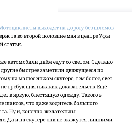
Мотоциклисты выходят на дорогу без шлемов
ериста во второй половине мая в центре Уфы
й статьи.
даже автомобили днём едут со светом. Сделано
ы другие быстрее заметили движущееся по
ому на малюсеньком скутере, тем более, свет
 не требующая никаких доказательств. Ещё
дет в яркую, блестящую одежду. Такого в
ьше шансов, что даже водитель большого
та. Ну и, конечно, желательны
. Да и на скутере они не окажутся лишними.