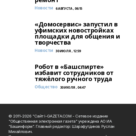
Новости
6 АВГУСТА , 06:15
«Домосервис» запустил в
уфимских новостройках
площадки для общения и
творчества
Новости
30 ИЮЛЯ , 12:59
Робот в «Башспирте»
избавит сотрудников от
тяжёлого ручного труда
Общество
30 ИЮЛЯ , 04:47
© 2011-2026 "Сайт I-GAZETA.COM - Сетевое издание
"Общественная электронная газета" учреждена АО ИА
"Башинформ". Главный редактор: Шарафутдинов Руслан
Михайлович.