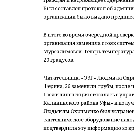
Был составлен протокол об админ
организации было выдано предписа
В итоге во время очередной провер
организация заменила стояк систем
Мурсалимовой. Теперь температура 
20 градусов.
Читательница «ОЭГ» Людмила Охрим
Ферина, 26 заменили трубы, после 
Госжилинспекция связалась с упр
Калининского района Уфы» и получи
Людмилы Охрименко был устранен
сантехническое оборудование нахо
подтвердила эту информацию во вр