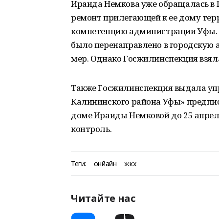
Ираида Немкова уже обращалась в 
ремонт прилегающей к ее дому терр
компетенцию администрации Уфы. 
было перенаправлено в городскую
мер. Однако Госжилинспекция взяла
Также Госжилинспекция выдала у
Калининского района Уфы» предпис
доме Ираиды Немковой до 25 апреля
контроль.
Теги:
онйайн
жкх
Читайте нас