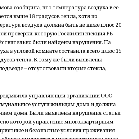
ова сообщила, что температура воздуха в ее
ется выше 18 градусов тепла, хотя по
ература воздуха должна быть не ниже плюс 20
ной проверки, которую Госжилинспекция РБ
действительно были найдены нарушения. На
ха в угловой комнате составила всего плюс 15
дусов тепла. К тому же были выявлены
подъезде – отсутствовали вторые стекла,
предъявила управляющей организации ООО
оммунальные услуги жильцам дома и должна
оянием дома. Были выявлены нарушения статьи
асно которой управление многоквартирным
приятные и безопасные условия проживания
 общего имущества в многоквартирном доме.