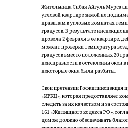
Жительница Сибая Айгуль Мурсалим
угловой квартире зимой не поднима
правилам в угловых комнатах темп
градусов. В результате инспекцион
провела 2 февраля в ее квартире, 
момент проверки температура возду
градусов вместо положенных 20 гра
неисправности в остеклении окон в 
некоторые окна были разбиты.
Свои претензии Госжилинспекция 
«ИРКЦ», которая предоставляет к
следить за их качеством и за сост
161 «Жилищного кодекса РФ», согл
домом должно обеспечивать благо
граждан и надлежащее содержание