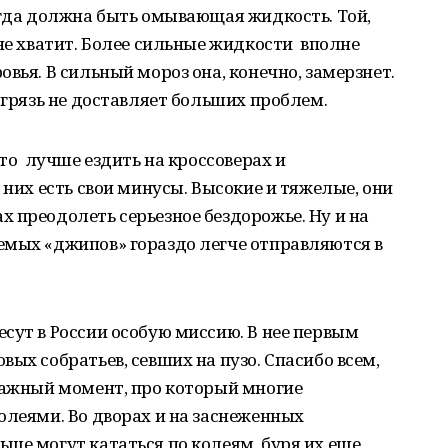
егда должна быть омывающая жидкость. Той,
лне хватит. Более сильные жидкости вполне
вья. В сильный мороз она, конечно, замерзнет.
 грязь не доставляет больших проблем.
что лучше ездить на кроссоверах и
 них есть свои минусы. Высокие и тяжелые, они
 преодолеть серьезное бездорожье. Ну и на
емых «джипов» гораздо легче отправляются в
сут в России особую миссию. В нее первым
ых собратьев, севших на пузо. Спасибо всем,
важный момент, про который многие
олеями. Во дворах и на заснеженных
ше могут кататься по колеям, буря их еще