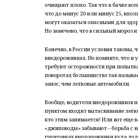
очищают плохо. Так что в бачке вс
что до минус 20 или минус 25, впо
могут оказаться опасными для здоро
Но замечено, что в сильный мороз и
Конечно, в России условия таковы, 
внедорожниках. Но помните, что и у
требуют осторожности при попытках
поворотах большинство так называ
занос, чем легковые автомобили.
Вообще, водители внедорожников не
пунктом входит вытаскивание легков
кто этим занимается! Или вот еще 
«джиповоды» забывают – борьба с к
грунтовках внедорожники куда доль