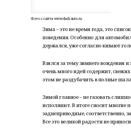
Фото с сайта www.dadi-auto.ru.
Зима – это не время года, это спис
поведения. Особенно для автомобили
держался, уже согласно кивают гол
Взялся за тему зимнего вождения и 
очень много идей содержит, свежих
этом не раздубачить в полные шал
Зимой главное – не газовать слишком
исполняют. В итоге сносит многие
заднеприводные, соответственно, з
Все это великой радости не приноси