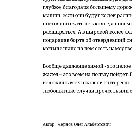
глубже, благодаря большему дорож
машин, если они будут колеи расш
постоянно ехать не в колее, а понем
расширяться. А в широкой колее л
поцарапав борта об отвердевший сн
меньше шанс на нем сесть намертво
Вообще движение зимой - это целое 
жалея – это всем на пользу пойдет. В
изложишь всех нюансов. Интересно 
любопытные случаи прочесть или 
Автор:
Чернов Олег Альбертович