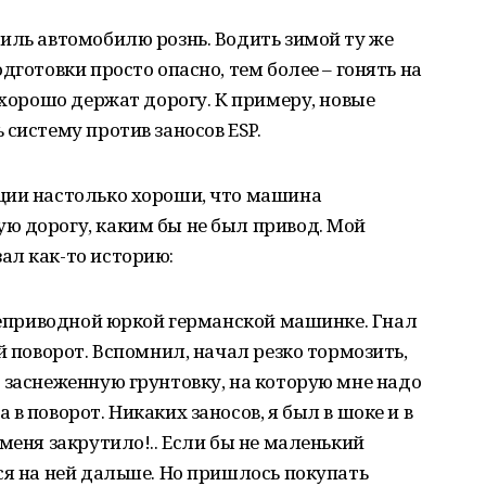
иль автомобилю рознь. Водить зимой ту же
дготовки просто опасно, тем более – гонять на
 хорошо держат дорогу. К примеру, новые
систему против заносов ESP.
ции настолько хороши, что машина
ю дорогу, каким бы не был привод. Мой
ал как-то историю:
днеприводной юркой германской машинке. Гнал
й поворот. Вспомнил, начал резко тормозить,
 заснеженную грунтовку, на которую мне надо
в поворот. Никаких заносов, я был в шоке и в
меня закрутило!.. Если бы не маленький
ся на ней дальше. Но пришлось покупать