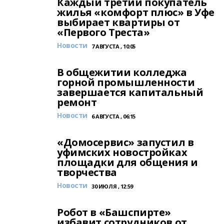
Каждый третий покупатель
жилья «комфорт плюс» в Уфе
выбирает квартиры от
«Первого Треста»
Новости
7 АВГУСТА , 10:05
В общежитии колледжа
горной промышленности
завершается капитальный
ремонт
Новости
6 АВГУСТА , 06:15
«Домосервис» запустил в
уфимских новостройках
площадки для общения и
творчества
Новости
30 ИЮЛЯ , 12:59
Робот в «Башспирте»
избавит сотрудников от