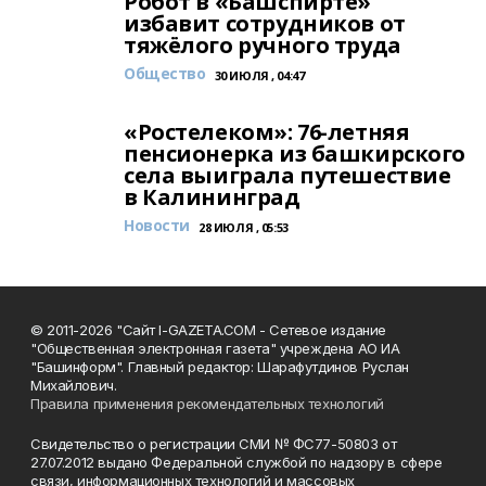
Робот в «Башспирте»
избавит сотрудников от
тяжёлого ручного труда
Общество
30 ИЮЛЯ , 04:47
«Ростелеком»: 76-летняя
пенсионерка из башкирского
села выиграла путешествие
в Калининград
Новости
28 ИЮЛЯ , 05:53
© 2011-2026 "Сайт I-GAZETA.COM - Сетевое издание
"Общественная электронная газета" учреждена АО ИА
"Башинформ". Главный редактор: Шарафутдинов Руслан
Михайлович.
Правила применения рекомендательных технологий
Свидетельство о регистрации СМИ № ФС77-50803 от
27.07.2012 выдано Федеральной службой по надзору в сфере
связи, информационных технологий и массовых