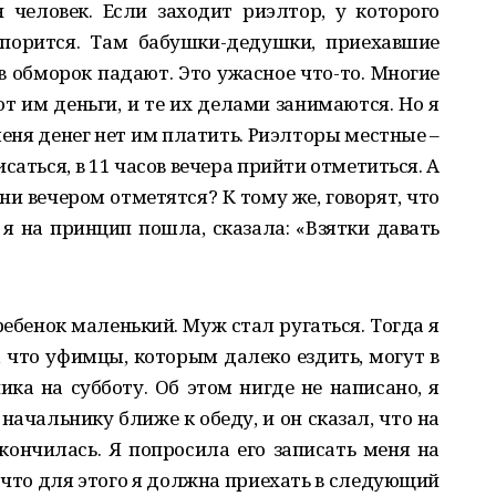
 человек. Если заходит риэлтор, у которого
опорится. Там бабушки-дедушки, приехавшие
 в обморок падают. Это ужасное что-то. Многие
т им деньги, и те их делами занимаются. Но я
меня денег нет им платить. Риэлторы местные –
саться, в 11 часов вечера прийти отметиться. А
они вечером отметятся? К тому же, говорят, что
 я на принцип пошла, сказала: «Взятки давать
ребенок маленький. Муж стал ругаться. Тогда я
, что уфимцы, которым далеко ездить, могут в
ика на субботу. Об этом нигде не написано, я
начальнику ближе к обеду, и он сказал, что на
ончилась. Я попросила его записать меня на
 что для этого я должна приехать в следующий