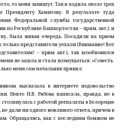
есто, то меня запишут. Так я ходила около трех
г Президенту Хамитову. В результате туда
ления Федеральной службы государственной
и по Республике Башкортостан – прим. авт.), и
ску, была живая очередь. Посадили на прием
к только представители уехали (Внимание! Вот
дставителям! – прим авт.), так возобновился
емени не зашла и стала возмущаться: «Совесть-
только меня сам начальник принял.
никова высказала в интернете недовольство
и. Некто Н.В. Рябова написала, правда, не в
Я столкнулась с работой регпалаты в Белорецке
, не дали ни одного вежливого ответа, причем в
ам. Обращались, как с последним бомжом не