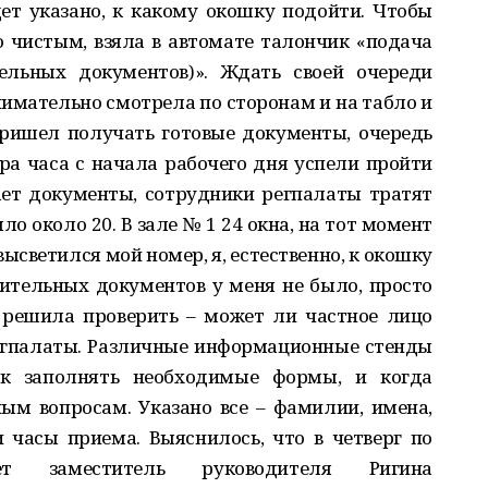
ет указано, к какому окошку подойти. Чтобы
 чистым, взяла в автомате талончик «подача
ельных документов)». Ждать своей очереди
нимательно смотрела по сторонам и на табло и
пришел получать готовые документы, очередь
ора часа с начала рабочего дня успели пройти
дает документы, сотрудники регпалаты тратят
о около 20. В зале № 1 24 окна, на тот момент
высветился мой номер, я, естественно, к окошку
ительных документов у меня не было, просто
 решила проверить – может ли частное лицо
регпалаты. Различные информационные стенды
ак заполнять необходимые формы, и когда
м вопросам. Указано все – фамилии, имена,
и часы приема. Выяснилось, что в четверг по
т заместитель руководителя Ригина