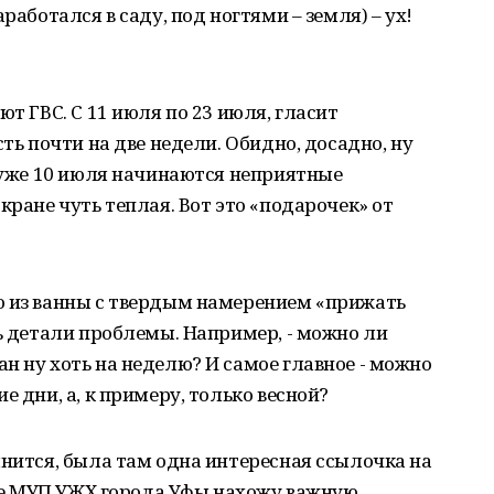
работался в саду, под ногтями – земля) – ух!
ют ГВС. С 11 июля по 23 июля, гласит
сть почти на две недели. Обидно, досадно, ну
о уже 10 июля начинаются неприятные
кране чуть теплая. Вот это «подарочек» от
ю из ванны с твердым намерением «прижать
ть детали проблемы. Например, - можно ли
н ну хоть на неделю? И самое главное - можно
е дни, а, к примеру, только весной?
мнится, была там одна интересная ссылочка на
айте МУП УЖХ города Уфы нахожу важную