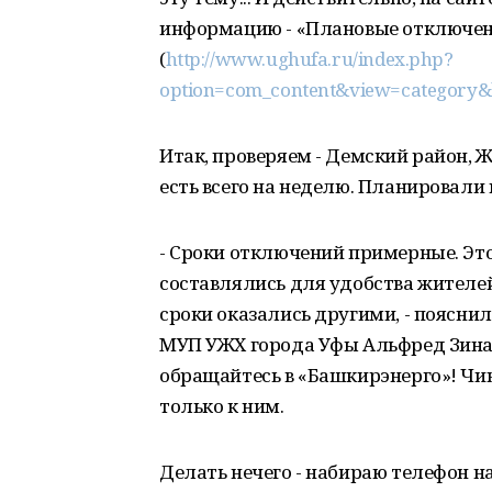
информацию - «Плановые отключени
(
http://www.ughufa.ru/index.php?
option=com_content&view=category&
Итак, проверяем - Демский район, ЖЭ
есть всего на неделю. Планировали 
- Сроки отключений примерные. Это 
составлялись для удобства жителей
сроки оказались другими, - поясни
МУП УЖХ города Уфы Альфред Зинат
обращайтесь в «Башкирэнерго»! Чин
только к ним.
Делать нечего - набираю телефон н