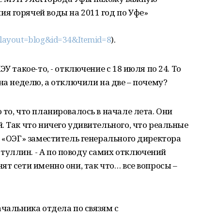
я горячей воды на 2011 год по Уфе»
layout=blog&id=34&Itemid=8
).
У такое-то, - отключение с 18 июля по 24. То
на неделю, а отключили на две – почему?
то, что планировалось в начале лета. Они
. Так что ничего удивительного, что реальные
л «ОЭГ» заместитель генерального директора
уллин. - А по поводу самих отключений
ят сети именно они, так что… все вопросы –
ачальника отдела по связям с