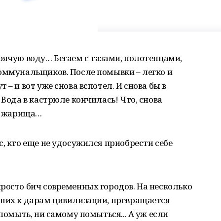
рячую воду… Бегаем с тазами, полотенцами,
коммунальщиков. После помывки – легко и
– и вот уже снова вспотел. И снова бы в
 Вода в кастрюле кончилась! Что, снова
ак жарища…
с, кто еще не удосужился приобрести себе
росто бич современных городов. На несколько
кших к дарам цивилизации, превращается
 помыть, ни самому помыться... А уж если