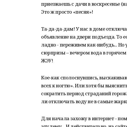
приезжаешь с дачи в воскресенье (на
Это ж просто «песня»!
Та-да-да-дам! У нас в доме отключа
объявление на двери подъезда. То е
ладно - переживем как-нибудь... Н
сюрпризы – вечером вода в горячем 
ЖЭУ!
Кое-как сполоснувшись, выскакива
всех к ногтю». Или хотя бы выясни
сократить период страданий горожа
ли отключать воду не в самые жарки
Для начала захожу в интернет - по
эту тему... И действительно, на с