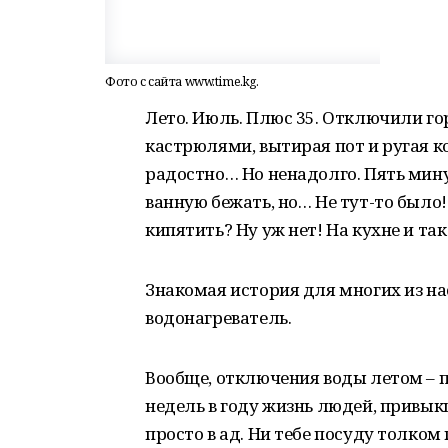
Фото с сайта www.time.kg.
Лето. Июль. Плюс 35. Отключили го
кастрюлями, вытирая пот и ругая 
радостно… Но ненадолго. Пять минут 
ванную бежать, но… Не тут-то было!
кипятить? Ну уж нет! На кухне и т
Знакомая история для многих из на
водонагреватель.
Вообще, отключения воды летом – п
недель в году жизнь людей, привы
просто в ад. Ни тебе посуду толком