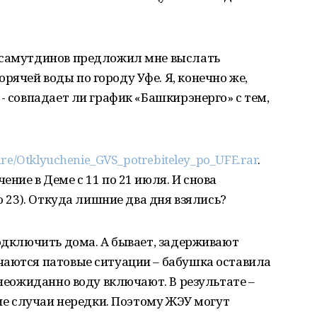
исамутдинов предложил мне выслать
ячей воды по городу Уфе. Я, конечно же,
- совпадает ли график «Башкирэнерго» с тем,
hare/Otklyuchenie_GVS_potrebiteley_po_UFE.rar
.
ние в Деме с 11 по 21 июля. И снова
о 23). Откуда лишние два дня взялись?
подключить дома. А бывает, задерживают
чаются патовые ситуации – бабушка оставила
 неожиданно воду включают. В результате –
кие случаи нередки. Поэтому ЖЭУ могут