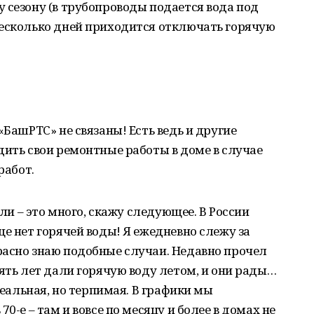
 сезону (в трубопроводы подается вода под
несколько дней приходится отключать горячую
«БашРТС» не связаны! Есть ведь и другие
дить свои ремонтные работы в доме в случае
работ.
ели – это много, скажу следующее. В России
ще нет горячей воды! Я ежедневно слежу за
расно знаю подобные случаи. Недавно прочел
пять лет дали горячую воду летом, и они рады…
идеальная, но терпимая. В графики мы
0-е – там и вовсе по месяцу и более в домах не