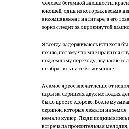
человек богемной внешности, краси
юношей, один из которых весьма не
аккомпанемент на гитаре, а его т
зорко следит за опрокинутой шапко
Я всегда задерживаюсь или хотя б
песню, потому что мне нравится с
подземному переходу, звучание го
не обратить на себя внимание.
А самое яркое впечатление от испо
игры на скрипках двух молодых дев
было просто здорово. Возле музыкан
скрипок, которые лежали на земле,
немало купюр. Люди поднимались к 
встречала пронзительная мелодия, д