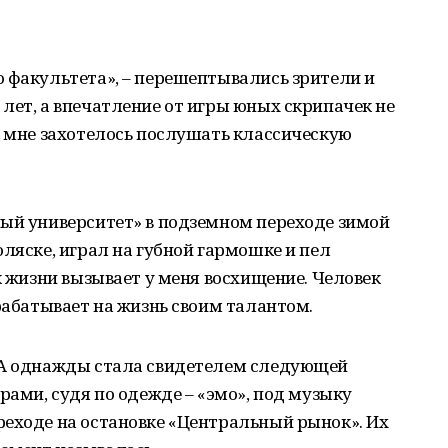
 факультета», – перешептывались зрители и
лет, а впечатление от игры юных скрипачек не
е мне захотелось послушать классическую
ный университет» в подземном переходе зимой
оляске, играл на губной гармошке и пел
к жизни вызывает у меня восхищение. Человек
арабатывает на жизнь своим талантом.
 А однажды стала свидетелем следующей
рами, судя по одежде – «эмо», под музыку
реходе на остановке «Центральный рынок». Их