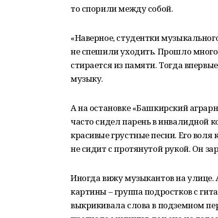
то спорили между собой.
«Наверное, студентки музыкального
не спешили уходить. Прошло много 
стирается из памяти. Тогда впервы
музыку.
А на остановке «Башкирский аграр
часто сидел парень в инвалидной к
красивые грустные песни. Его воля 
не сидит с протянутой рукой. Он з
Иногда вижу музыкантов на улице.
картины – группа подростков с гита
выкрикивала слова в подземном пе