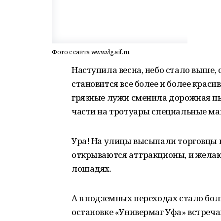
Фото с сайта www.vlg.aif.ru.
Наступила весна, небо стало выше, 
становится все более и более краси
грязные лужи сменила дорожная пы
части на тротуары специальные м
Ура! На улицы высыпали торговцы
открываются аттракционы, и жела
лошадях.
А в подземных переходах стало бол
остановке «Универмаг Уфа» встреча