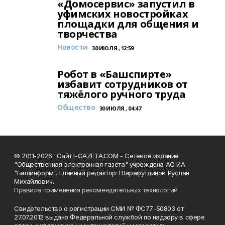
«Домосервис» запустил в
уфимских новостройках
площадки для общения и
творчества
Новости
30 ИЮЛЯ , 12:59
Робот в «Башспирте»
избавит сотрудников от
тяжёлого ручного труда
Общество
30 ИЮЛЯ , 04:47
© 2011-2026 "Сайт I-GAZETA.COM - Сетевое издание
"Общественная электронная газета" учреждена АО ИА
"Башинформ". Главный редактор: Шарафутдинов Руслан
Михайлович.
Правила применения рекомендательных технологий
Свидетельство о регистрации СМИ № ФС77-50803 от
27.07.2012 выдано Федеральной службой по надзору в сфере