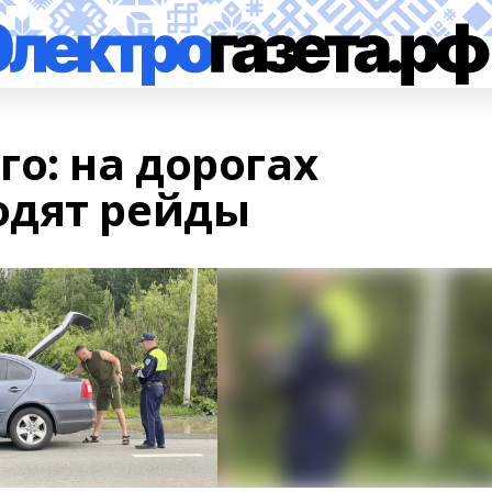
о: на дорогах
одят рейды