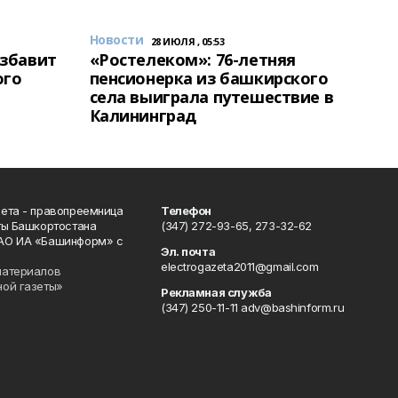
Новости
28 ИЮЛЯ , 05:53
избавит
«Ростелеком»: 76-летняя
ого
пенсионерка из башкирского
села выиграла путешествие в
Калининград
ета - правопреемница
Телефон
ты Башкортостана
(347) 272-93-65, 273-32-62
АО ИА «Башинформ» с
Эл. почта
electrogazeta2011@gmail.com
материалов
ной газеты»
Рекламная служба
(347) 250-11-11 adv@bashinform.ru