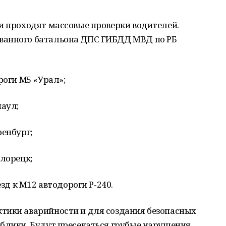
и проходят массовые проверки водителей.
ванного батальона ДПС ГИБДД МВД по РБ
роги М5 «Урал»;
наул;
ренбург;
елорецк;
езд к М12 автодороги Р-240.
тики аварийности и для создания безопасных
ублики. Будут пресекаться грубые нарушения