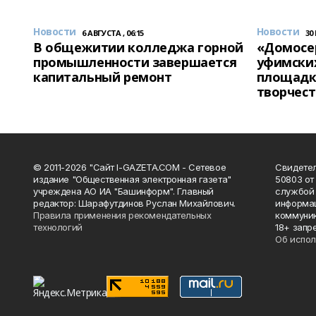
Новости
Новости
6 АВГУСТА , 06:15
30
В общежитии колледжа горной
«Домосер
промышленности завершается
уфимски
капитальный ремонт
площадк
творчест
© 2011-2026 "Сайт I-GAZETA.COM - Сетевое
Свидете
издание "Общественная электронная газета"
50803 от
учреждена АО ИА "Башинформ". Главный
службой 
редактор: Шарафутдинов Руслан Михайлович.
информац
Правила применения рекомендательных
коммуник
технологий
18+ запр
Об испол