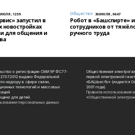
Общество
 ИЮЛЯ , 12:59
30 ИЮЛЯ , 04:47
вис» запустил в
Робот в «Башспирте» 
х новостройках
сотрудников от тяжёл
и для общения и
ручного труда
ва
льство о регистрации СМИ № ФС77-
Общественная электрогаз
 27.07.2012 выдано Федеральной
первой электронной газе
по надзору в сфере связи,
«БАШвестЪ» (издается О
ионных технологий и массовых
2001 года).
аций.
Правила использования 
ещено для детей.
«Общественной электрон
ьзовании персональных данных