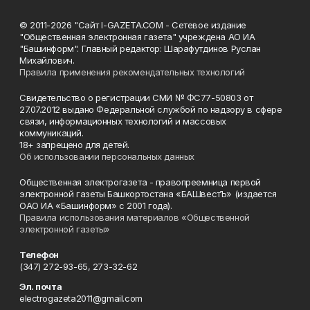
© 2011-2026 "Сайт I-GAZETA.COM - Сетевое издание
"Общественная электронная газета" учреждена АО ИА
"Башинформ". Главный редактор: Шарафутдинов Руслан
Михайлович.
Правила применения рекомендательных технологий
Свидетельство о регистрации СМИ № ФС77-50803 от
27.07.2012 выдано Федеральной службой по надзору в сфере
связи, информационных технологий и массовых
коммуникаций.
18+ запрещено для детей.
Об использовании персональных данных
Общественная электрогазета - правопреемница первой
электронной газеты Башкортостана «БАШвестЪ» (издается
ОАО ИА «Башинформ» с 2001 года).
Правила использования материалов «Общественной
электронной газеты»
Телефон
(347) 272-93-65, 273-32-62
Эл. почта
electrogazeta2011@gmail.com