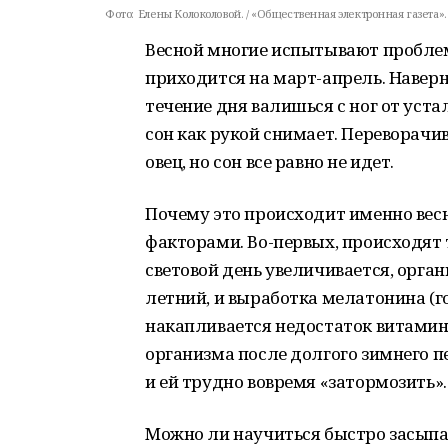
Фото:
Елены Колоколовой. / «Общественная электронная газета».
Весной многие испытывают проблем
приходится на март-апрель. Наверно
течение дня валишься с ног от уста
сон как рукой снимает. Переворачив
овец, но сон все равно не идет.
Почему это происходит именно весн
факторами. Во-первых, происходят
световой день увеличивается, орга
летний, и выработка мелатонина (го
накапливается недостаток витамин
организма после долгого зимнего п
и ей трудно вовремя «затормозить».
Можно ли научиться быстро засыпа