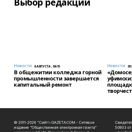
Выбор редакции
Новости
Новости
6 АВГУСТА , 06:15
30
В общежитии колледжа горной
«Домосер
промышленности завершается
уфимски
капитальный ремонт
площадк
творчест
© 2011-2026 "Сайт I-GAZETA.COM - Сетевое
Свидете
издание "Общественная электронная газета"
50803 от