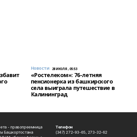
Новости
28 ИЮЛЯ , 05:53
избавит
«Ростелеком»: 76-летняя
ого
пенсионерка из башкирского
села выиграла путешествие в
Калининград
ета - правопреемница
Телефон
ты Башкортостана
(347) 272-93-65, 273-32-62