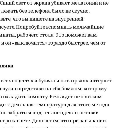
Синий свет от экрана убивает мелатонин и не
 лежать без телефона было не скучно,
вьте, что вы пишете на внутренней
рисуете. Попробуйте вспомнить мельчайшие
мнаты, рабочего стола. Это поможет вам
 и он «выключится» гораздо быстрее, чем от
пячка
 всех соцсетях и буквально «взорвал» интернет.
м нужно представить себя бомжом, которому
о охладить комнату. Речь идет не о легком
де. Идеальная температура для этого метода
жно забраться под теплое одеяло, оставив
стро заснете. Дело в том, что при засыпании