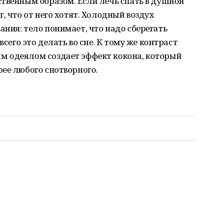
твенным образом. Если лечь спать в душной
, что от него хотят. Холодный воздух
ния: тело понимает, что надо сберегать
всего это делать во сне. К тому же контраст
 одеялом создает эффект кокона, который
ее любого снотворного.