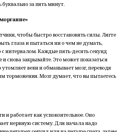
 буквально за пять минут.
 моргание»
тчики, чтобы быстро восстановить силы. Лягте
рыть глаза и пытаться ни о чем не думать,
о с интервалом. Каждые пять-десять секунд
 и снова закрывайте. Это может показаться
 утомляет веки и обманывает мозг, переводя
им торможения. Мозг думает, что вы пытаетесь
ги и работает как успокоительное. Оно
ает нервную систему. Для начала надо
ние четырех секунд или на четыре счета, затем