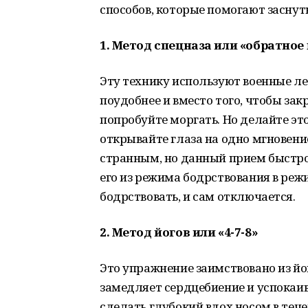
способов, которые помогают заснуть
1. Метод спецназа или «обратное
Эту технику используют военные ле
поудобнее и вместо того, чтобы зак
попробуйте моргать. Но делайте эт
открывайте глаза на одно мгновение
странным, но данный прием быстро
его из режима бодрствования в реж
бодрствовать, и сам отключается.
2. Метод йогов или «4-7-8»
Это упражнение заимствовано из йо
замедляет сердцебиение и успокаив
сделать глубокий вдох носом в тече