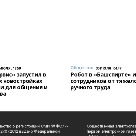
Общество
 ИЮЛЯ , 12:59
30 ИЮЛЯ , 04:47
вис» запустил в
Робот в «Башспирте» 
х новостройках
сотрудников от тяжёл
и для общения и
ручного труда
ва
льство о регистрации СМИ № ФС77-
Общественная электрогаз
 27.07.2012 выдано Федеральной
первой электронной газе