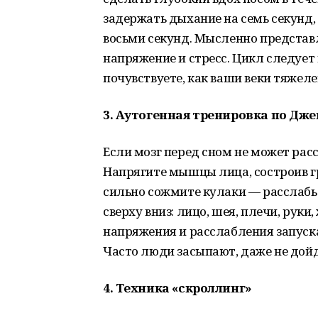
задержать дыхание на семь секунд,
восьми секунд. Мысленно представля
напряжение и стресс. Цикл следует 
почувствуете, как ваши веки тяжеле
3. Аутогенная тренировка по Дж
Если мозг перед сном не может рас
Напрягите мышцы лица, состроив гр
сильно сожмите кулаки — расслабь
сверху вниз: лицо, шея, плечи, руки
напряжения и расслабления запуск
Часто люди засыпают, даже не дойд
4. Техника «скроллинг»