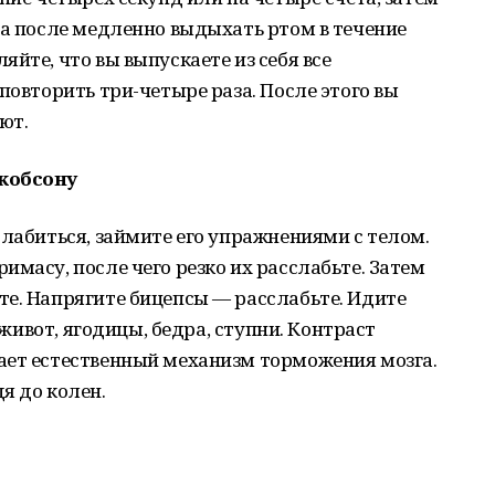
 а после медленно выдыхать ртом в течение
йте, что вы выпускаете из себя все
повторить три-четыре раза. После этого вы
ют.
екобсону
слабиться, займите его упражнениями с телом.
имасу, после чего резко их расслабьте. Затем
те. Напрягите бицепсы — расслабьте. Идите
, живот, ягодицы, бедра, ступни. Контраст
ает естественный механизм торможения мозга.
я до колен.