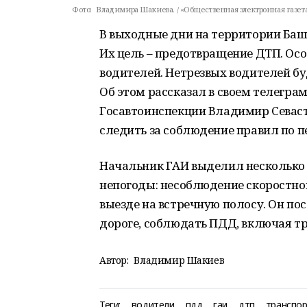
Фото:
Владимира Шакиева. / «Общественная электронная газета
В выходные дни на территории Ба
Их цель – предотвращение ДТП. Ос
водителей. Нетрезвых водителей бу
Об этом рассказал в своем телегра
Госавтоинспекции Владимир Севаст
следить за соблюдение правил по пе
Начальник ГАИ выделил несколько
непогоды: несоблюдение скоростног
выезде на встречную полосу. Он п
дороге, соблюдать ПДД, включая т
Автор:
Владимир Шакиев
Теги:
водители
пдд
гаи
дтп
транспо