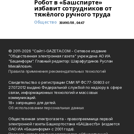
Робот в «Башспирте»
избавит сотрудников от
тяжёлого ручного труда
Общество
30 ИЮЛЯ , 04:47
© 2011-2026 "Сайт I-GAZETA.COM - Сетевое издание
"Общественная электронная газета" учреждена АО ИА
"Башинформ". Главный редактор: Шарафутдинов Руслан
Михайлович.
Правила применения рекомендательных технологий
Свидетельство о регистрации СМИ № ФС77-50803 от
27.07.2012 выдано Федеральной службой по надзору в сфере
связи, информационных технологий и массовых
коммуникаций.
18+ запрещено для детей.
Об использовании персональных данных
Общественная электрогазета - правопреемница первой
электронной газеты Башкортостана «БАШвестЪ» (издается
ОАО ИА «Башинформ» с 2001 года).