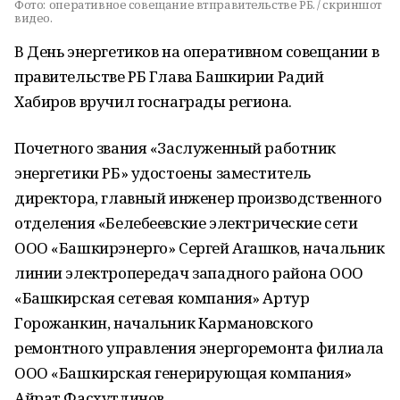
Фото:
оперативное совещание втправительстве РБ. / скриншот
видео.
В День энергетиков на оперативном совещании в
правительстве РБ Глава Башкирии Радий
Хабиров вручил госнаграды региона.
Почетного звания «Заслуженный работник
энергетики РБ» удостоены заместитель
директора, главный инженер производственного
отделения «Белебеевские электрические сети
ООО «Башкирэнерго» Сергей Агашков, начальник
линии электропередач западного района ООО
«Башкирская сетевая компания» Артур
Горожанкин, начальник Кармановского
ремонтного управления энергоремонта филиала
ООО «Башкирская генерирующая компания»
Айрат Фасхутдинов.