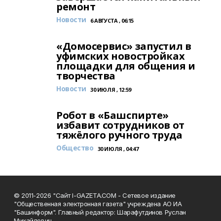
ремонт
Новости
6 АВГУСТА , 06:15
«Домосервис» запустил в
уфимских новостройках
площадки для общения и
творчества
Новости
30 ИЮЛЯ , 12:59
Робот в «Башспирте»
избавит сотрудников от
тяжёлого ручного труда
Общество
30 ИЮЛЯ , 04:47
© 2011-2026 "Сайт I-GAZETA.COM - Сетевое издание
"Общественная электронная газета" учреждена АО ИА
"Башинформ". Главный редактор: Шарафутдинов Руслан
Михайлович.