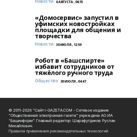
Новости
6 АВГУСТА , 06:15
«Домосервис» запустил в
уфимских новостройках
площадки для общения и
творчества
Новости
30 ИЮЛЯ , 12:59
Робот в «Башспирте»
избавит сотрудников от
тяжёлого ручного труда
Общество
30 ИЮЛЯ , 04:47
© 2011-2026 "Сайт I-GAZETA.COM - Сетевое издание
"Общественная электронная газета" учреждена АО ИА
"Башинформ". Главный редактор: Шарафутдинов Руслан
Михайлович.
Правила применения рекомендательных технологий