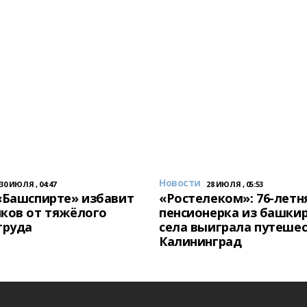
Новости
30 ИЮЛЯ , 04:47
28 ИЮЛЯ , 05:53
«Башспирте» избавит
«Ростелеком»: 76-летн
ков от тяжёлого
пенсионерка из башки
труда
села выиграла путешес
Калининград