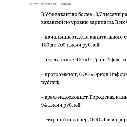
Фото:
Владимира Шакиева.
В Уфе вакантно более 13,7 тысячи р
вакансий по уровню зарплаты. В их
– начальник отдела капитального с
180 до 200 тысяч рублей;
– агрегатчик, ООО «Л-Транс Уфа», за
– программист, ООО «Орион Информ 
рублей;
– врач-эндоскопист, Городская кли
94 тысяч рублей;
– старший инженер, ООО «Газинформ