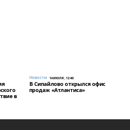
Новости
14 ИЮЛЯ , 12:40
яя
В Сипайлово открылся офис
рского
продаж «Атлантиса»
твие в