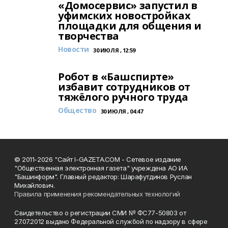
«Домосервис» запустил в
уфимских новостройках
площадки для общения и
творчества
Новости
30 ИЮЛЯ , 12:59
Робот в «Башспирте»
избавит сотрудников от
тяжёлого ручного труда
Общество
30 ИЮЛЯ , 04:47
© 2011-2026 "Сайт I-GAZETA.COM - Сетевое издание
"Общественная электронная газета" учреждена АО ИА
"Башинформ". Главный редактор: Шарафутдинов Руслан
Михайлович.
Правила применения рекомендательных технологий
Свидетельство о регистрации СМИ № ФС77-50803 от
27.07.2012 выдано Федеральной службой по надзору в сфере