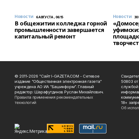
Новости
Новости
6 АВГУСТА , 06:15
30
В общежитии колледжа горной
«Домосер
промышленности завершается
уфимски
капитальный ремонт
площадк
творчест
© 2011-2026 "Сайт I-GAZETA.COM - Сетевое
Свидете
издание "Общественная электронная газета"
50803 от
учреждена АО ИА "Башинформ". Главный
службой 
редактор: Шарафутдинов Руслан Михайлович.
информац
Правила применения рекомендательных
коммуник
технологий
18+ запр
Об испол