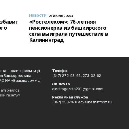
Новости
28 ИЮЛЯ , 05:53
избавит
«Ростелеком»: 76-летняя
ого
пенсионерка из башкирского
села выиграла путешествие в
Калининград
ета - правопреемница
Телефон
ты Башкортостана
(347) 272-93-65, 273-32-62
АО ИА «Башинформ» с
Эл. почта
electrogazeta2011@gmail.com
материалов
ной газеты»
Рекламная служба
(347) 250-11-11 adv@bashinform.ru