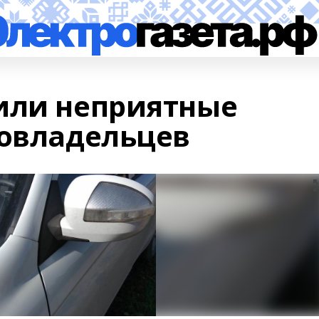
или неприятные
товладельцев