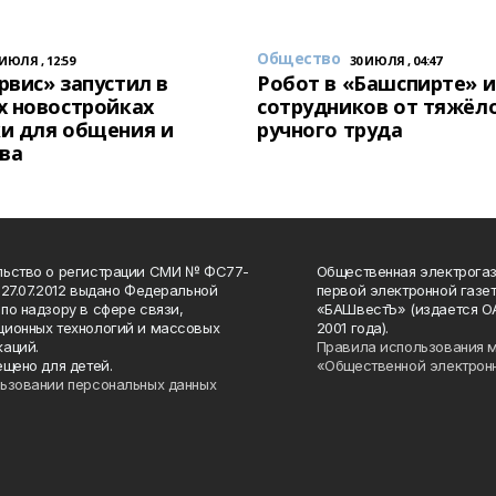
Общество
 ИЮЛЯ , 12:59
30 ИЮЛЯ , 04:47
вис» запустил в
Робот в «Башспирте» 
х новостройках
сотрудников от тяжёл
и для общения и
ручного труда
ва
льство о регистрации СМИ № ФС77-
Общественная электрогаз
 27.07.2012 выдано Федеральной
первой электронной газе
по надзору в сфере связи,
«БАШвестЪ» (издается О
ионных технологий и массовых
2001 года).
аций.
Правила использования 
ещено для детей.
«Общественной электрон
ьзовании персональных данных