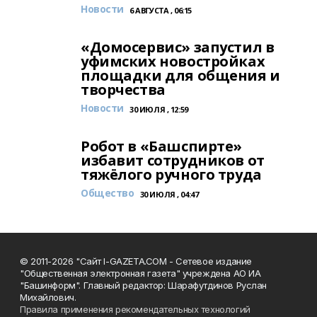
Новости
6 АВГУСТА , 06:15
«Домосервис» запустил в
уфимских новостройках
площадки для общения и
творчества
Новости
30 ИЮЛЯ , 12:59
Робот в «Башспирте»
избавит сотрудников от
тяжёлого ручного труда
Общество
30 ИЮЛЯ , 04:47
© 2011-2026 "Сайт I-GAZETA.COM - Сетевое издание
"Общественная электронная газета" учреждена АО ИА
"Башинформ". Главный редактор: Шарафутдинов Руслан
Михайлович.
Правила применения рекомендательных технологий