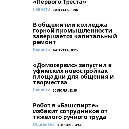
«Первого Треста»
Новости
7 АВГУСТА , 10:05
В общежитии колледжа
горной промышленности
завершается капитальный
ремонт
Новости
6 АВГУСТА , 06:15
«Домосервис» запустил в
уфимских новостройках
площадки для общения и
творчества
Новости
30 ИЮЛЯ , 12:59
Робот в «Башспирте»
избавит сотрудников от
тяжёлого ручного труда
Общество
30 ИЮЛЯ , 04:47