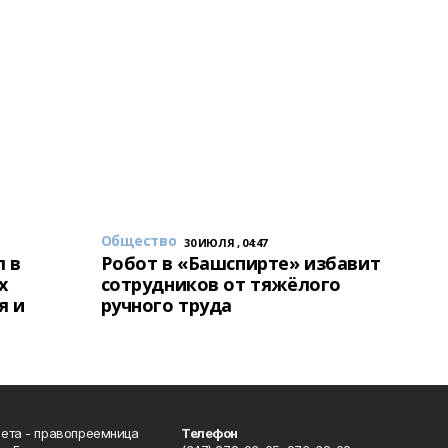
Общество
30 ИЮЛЯ , 04:47
 в
Робот в «Башспирте» избавит
х
сотрудников от тяжёлого
я и
ручного труда
ета - правопреемница
Телефон