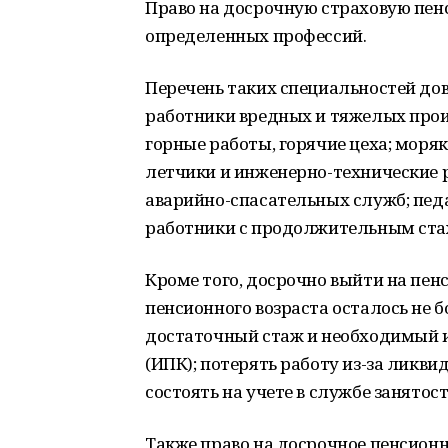
Право на досрочную страховую пен
определенных профессий.
Перечень таких специальностей дово
работники вредных и тяжелых прои
горные работы, горячие цеха; моря
летчики и инженерно-технические 
аварийно-спасательных служб; педа
работники с продолжительным ста
Кроме того, досрочно выйти на пен
пенсионного возраста осталось не бо
достаточный стаж и необходимый
(ИПК); потерять работу из-за ликв
состоять на учете в службе занятос
Также право на досрочное пенсионн