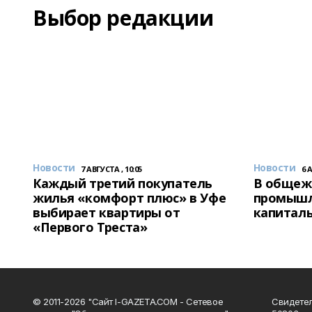
Выбор редакции
Новости
Новости
7 АВГУСТА , 10:05
6 
Каждый третий покупатель
В общеж
жилья «комфорт плюс» в Уфе
промышл
выбирает квартиры от
капитал
«Первого Треста»
© 2011-2026 "Сайт I-GAZETA.COM - Сетевое
Свидете