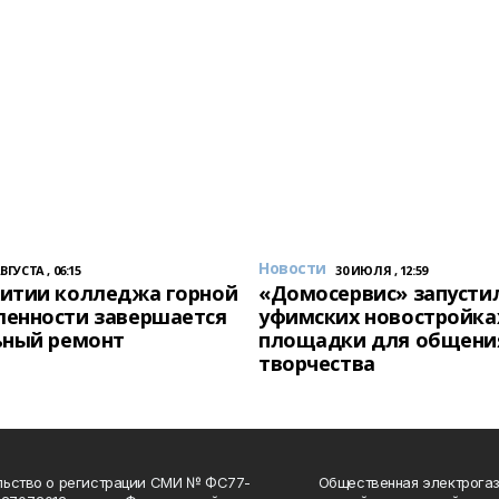
Новости
АВГУСТА , 06:15
30 ИЮЛЯ , 12:59
итии колледжа горной
«Домосервис» запустил
енности завершается
уфимских новостройка
ьный ремонт
площадки для общени
творчества
льство о регистрации СМИ № ФС77-
Общественная электрогаз