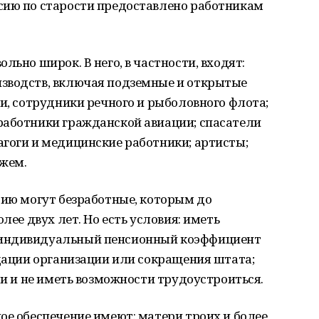
сию по старости предоставлено работникам
льно широк. В него, в частности, входят:
зводств, включая подземные и открытые
ки, сотрудники речного и рыболовного флота;
работники гражданской авиации; спасатели
гоги и медицинские работники; артисты;
жем.
сию могут безработные, которым до
лее двух лет. Но есть условия: иметь
 индивидуальный пенсионный коэффициент
идации организации или сокращения штата;
ти и не иметь возможности трудоустроиться.
ое обеспечение имеют: матери троих и более