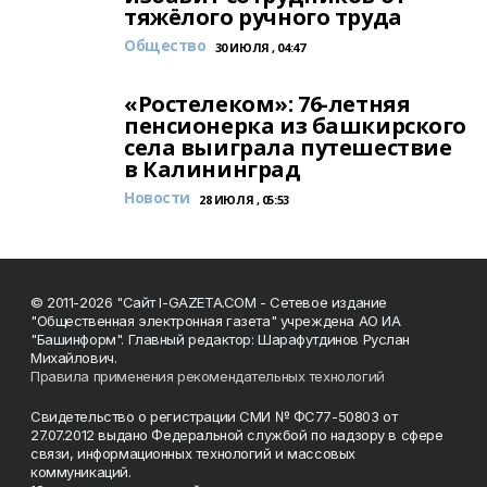
тяжёлого ручного труда
Общество
30 ИЮЛЯ , 04:47
«Ростелеком»: 76-летняя
пенсионерка из башкирского
села выиграла путешествие
в Калининград
Новости
28 ИЮЛЯ , 05:53
© 2011-2026 "Сайт I-GAZETA.COM - Сетевое издание
"Общественная электронная газета" учреждена АО ИА
"Башинформ". Главный редактор: Шарафутдинов Руслан
Михайлович.
Правила применения рекомендательных технологий
Свидетельство о регистрации СМИ № ФС77-50803 от
27.07.2012 выдано Федеральной службой по надзору в сфере
связи, информационных технологий и массовых
коммуникаций.