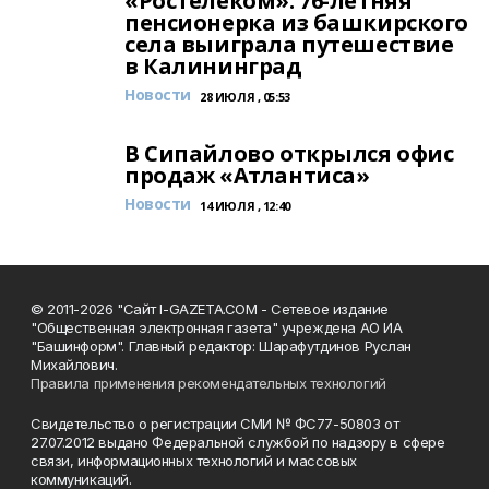
«Ростелеком»: 76-летняя
пенсионерка из башкирского
села выиграла путешествие
в Калининград
Новости
28 ИЮЛЯ , 05:53
В Сипайлово открылся офис
продаж «Атлантиса»
Новости
14 ИЮЛЯ , 12:40
© 2011-2026 "Сайт I-GAZETA.COM - Сетевое издание
"Общественная электронная газета" учреждена АО ИА
"Башинформ". Главный редактор: Шарафутдинов Руслан
Михайлович.
Правила применения рекомендательных технологий
Свидетельство о регистрации СМИ № ФС77-50803 от
27.07.2012 выдано Федеральной службой по надзору в сфере
связи, информационных технологий и массовых
коммуникаций.