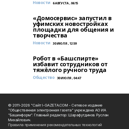
Новости
6 АВГУСТА , 06:15
«Домосервис» запустил в
уфимских новостройках
площадки для общения и
творчества
Новости
30 ИЮЛЯ , 12:59
Робот в «Башспирте»
избавит сотрудников от
тяжёлого ручного труда
Общество
30 ИЮЛЯ , 04:47
© 2011-2026 "Сайт I-GAZETA.COM - Сетевое издание
"Общественная электронная газета" учреждена АО ИА
"Башинформ". Главный редактор: Шарафутдинов Руслан
Михайлович.
Правила применения рекомендательных технологий