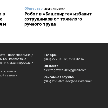
Общество
30 ИЮЛЯ , 04:47
 в
Робот в «Башспирте» избавит
х
сотрудников от тяжёлого
я и
ручного труда
ета - правопреемница
Телефон
ты Башкортостана
(347) 272-93-65, 273-32-62
АО ИА «Башинформ» с
Эл. почта
electrogazeta2011@gmail.com
материалов
ной газеты»
Рекламная служба
(347) 250-11-11 adv@bashinform.ru