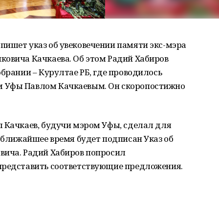
пишет указ об увековечении памяти экс-мэра
ковича Качкаева. Об этом Радий Хабиров
обрании – Курултае РБ, где проводилось
 Уфы Павлом Качкаевым. Он скоропостижно
л Качкаев, будучи мэром Уфы, сделал для
в ближайшее время будет подписан Указ об
вича. Радий Хабиров попросил
представить соответствующие предложения.