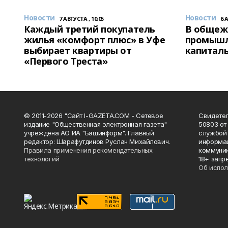
Новости
Новости
7 АВГУСТА , 10:05
6 
Каждый третий покупатель
В общеж
жилья «комфорт плюс» в Уфе
промышл
выбирает квартиры от
капитал
«Первого Треста»
© 2011-2026 "Сайт I-GAZETA.COM - Сетевое
Свидете
издание "Общественная электронная газета"
50803 от
учреждена АО ИА "Башинформ". Главный
службой 
редактор: Шарафутдинов Руслан Михайлович.
информац
Правила применения рекомендательных
коммуник
технологий
18+ запр
Об испол