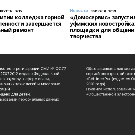
Новости
АВГУСТА , 06:15
30 ИЮЛЯ , 12:59
итии колледжа горной
«Домосервис» запустил
енности завершается
уфимских новостройка
ьный ремонт
площадки для общени
творчества
льство о регистрации СМИ № ФС77-
Общественная электрогаз
 27.07.2012 выдано Федеральной
первой электронной газе
по надзору в сфере связи,
«БАШвестЪ» (издается О
ионных технологий и массовых
2001 года).
аций.
Правила использования 
ещено для детей.
«Общественной электрон
ьзовании персональных данных