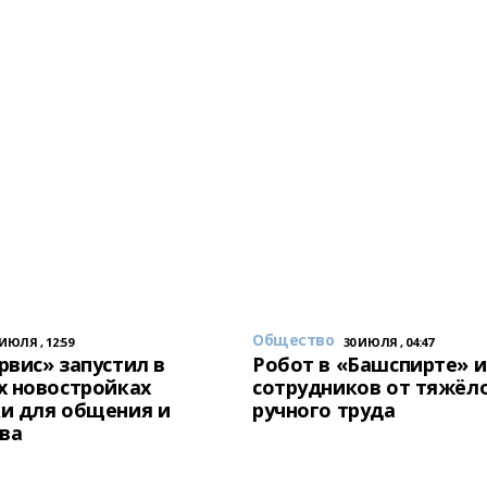
Общество
 ИЮЛЯ , 12:59
30 ИЮЛЯ , 04:47
вис» запустил в
Робот в «Башспирте» 
х новостройках
сотрудников от тяжёл
и для общения и
ручного труда
ва