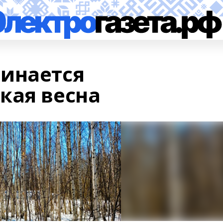
инается
кая весна