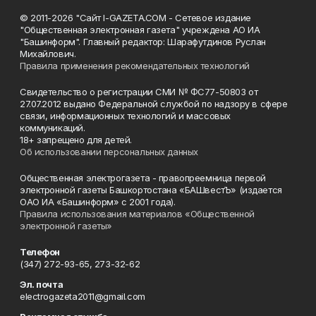
© 2011-2026 "Сайт I-GAZETA.COM - Сетевое издание
"Общественная электронная газета" учреждена АО ИА
"Башинформ". Главный редактор: Шарафутдинов Руслан
Михайлович.
Правила применения рекомендательных технологий
Свидетельство о регистрации СМИ № ФС77-50803 от
27.07.2012 выдано Федеральной службой по надзору в сфере
связи, информационных технологий и массовых
коммуникаций.
18+ запрещено для детей.
Об использовании персональных данных
Общественная электрогазета - правопреемница первой
электронной газеты Башкортостана «БАШвестЪ» (издается
ОАО ИА «Башинформ» с 2001 года).
Правила использования материалов «Общественной
электронной газеты»
Телефон
(347) 272-93-65, 273-32-62
Эл. почта
electrogazeta2011@gmail.com