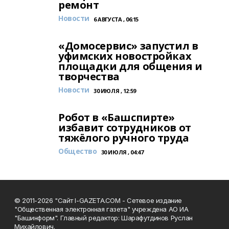
ремонт
Новости
6 АВГУСТА , 06:15
«Домосервис» запустил в
уфимских новостройках
площадки для общения и
творчества
Новости
30 ИЮЛЯ , 12:59
Робот в «Башспирте»
избавит сотрудников от
тяжёлого ручного труда
Общество
30 ИЮЛЯ , 04:47
© 2011-2026 "Сайт I-GAZETA.COM - Сетевое издание
"Общественная электронная газета" учреждена АО ИА
"Башинформ". Главный редактор: Шарафутдинов Руслан
Михайлович.