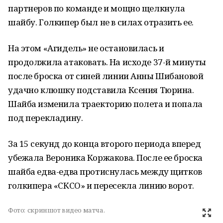
партнеров по команде и мощно щелкнула
шайбу. Голкипер был не в силах отразить ее.
На этом «Агидель» не остановилась и
продолжила атаковать. На исходе 37-й минуты
после броска от синей линии Анны Шибановой
удачно клюшку подставила Ксения Тюрина.
Шайба изменила траекторию полета и попала
под перекладину.
За 15 секунд до конца второго периода вперед
убежала Вероника Коржакова. После ее броска
шайба едва-едва протиснулась между щитков
голкипера «СКСО» и пересекла линию ворот.
Фото:
скриншот видео матча.