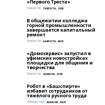
«Первого Треста»
Новости
7 АВГУСТА , 10:05
В общежитии колледжа
горной промышленности
завершается капитальный
ремонт
Новости
6 АВГУСТА , 06:15
«Домосервис» запустил в
уфимских новостройках
площадки для общения и
творчества
Новости
30 ИЮЛЯ , 12:59
Робот в «Башспирте»
избавит сотрудников от
тяжёлого ручного труда
Общество
30 ИЮЛЯ , 04:47