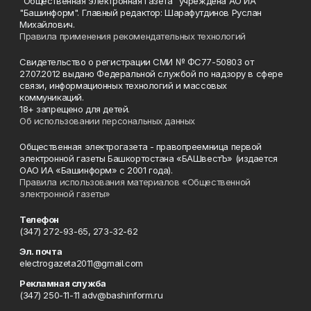
"Общественная электронная газета" учреждена АО ИА
"Башинформ". Главный редактор: Шарафутдинов Руслан
Михайлович.
Правила применения рекомендательных технологий
Свидетельство о регистрации СМИ № ФС77-50803 от
27.07.2012 выдано Федеральной службой по надзору в сфере
связи, информационных технологий и массовых
коммуникаций.
18+ запрещено для детей.
Об использовании персональных данных
Общественная электрогазета - правопреемница первой
электронной газеты Башкортостана «БАШвестЪ» (издается
ОАО ИА «Башинформ» с 2001 года).
Правила использования материалов «Общественной
электронной газеты»
Телефон
(347) 272-93-65, 273-32-62
Эл. почта
electrogazeta2011@gmail.com
Рекламная служба
(347) 250-11-11 adv@bashinform.ru