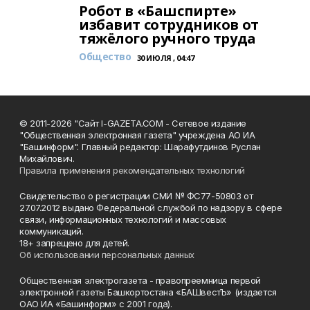
Робот в «Башспирте»
избавит сотрудников от
тяжёлого ручного труда
Общество
30 ИЮЛЯ , 04:47
© 2011-2026 "Сайт I-GAZETA.COM - Сетевое издание
"Общественная электронная газета" учреждена АО ИА
"Башинформ". Главный редактор: Шарафутдинов Руслан
Михайлович.
Правила применения рекомендательных технологий
Свидетельство о регистрации СМИ № ФС77-50803 от
27.07.2012 выдано Федеральной службой по надзору в сфере
связи, информационных технологий и массовых
коммуникаций.
18+ запрещено для детей.
Об использовании персональных данных
Общественная электрогазета - правопреемница первой
электронной газеты Башкортостана «БАШвестЪ» (издается
ОАО ИА «Башинформ» с 2001 года).