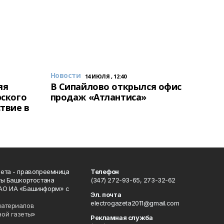
Новости
14 ИЮЛЯ , 12:40
яя
В Сипайлово открылся офис
рского
продаж «Атлантиса»
твие в
ета - правопреемница
Телефон
ты Башкортостана
(347) 272-93-65, 273-32-62
АО ИА «Башинформ» с
Эл. почта
electrogazeta2011@gmail.com
материалов
ной газеты»
Рекламная служба