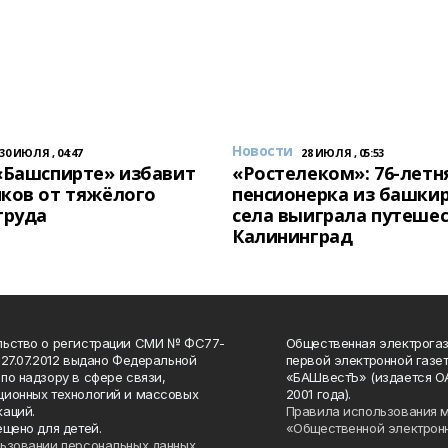
Новости
30 ИЮЛЯ , 04:47
28 ИЮЛЯ , 05:53
«Башспирте» избавит
«Ростелеком»: 76-летн
ков от тяжёлого
пенсионерка из башки
труда
села выиграла путешес
Калининград
льство о регистрации СМИ № ФС77-
Общественная электрогаз
 27.07.2012 выдано Федеральной
первой электронной газе
по надзору в сфере связи,
«БАШвестЪ» (издается О
ионных технологий и массовых
2001 года).
аций.
Правила использования 
ещено для детей.
«Общественной электрон
ьзовании персональных данных