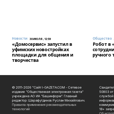
Новости
Общество
30 ИЮЛЯ , 12:59
«Домосервис» запустил в
Робот в 
уфимских новостройках
сотрудни
площадки для общения и
ручного 
творчества
© 2011-2026 "Сайт I-GAZETA.COM - Сетевое
Свидете
издание "Общественная электронная газета"
50803 от
учреждена АО ИА "Башинформ". Главный
службой 
редактор: Шарафутдинов Руслан Михайлович.
информац
Правила применения рекомендательных
коммуник
технологий
18+ запр
Об испол