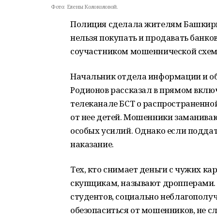
Фото:
Елены Колоколовой.
Полиция сделала жителям Башкири
нельзя покупать и продавать банко
соучастником мошеннической схем
Начальник отдела информации и о
Родионов рассказал в прямом вклю
телеканале БСТ о распространенной
от нее детей. Мошенники заманива
особых усилий. Однако если поддат
наказание.
Тех, кто снимает деньги с чужих кар
скупщикам, называют дропперами. 
студентов, социально неблагополу
обезопаситься от мошенников, не с