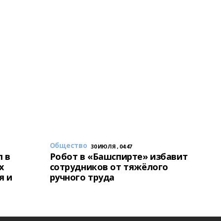
Общество
30 ИЮЛЯ , 04:47
 в
Робот в «Башспирте» избавит
х
сотрудников от тяжёлого
я и
ручного труда