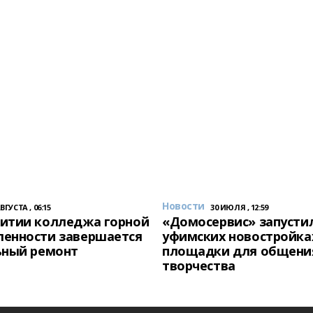
Новости
АВГУСТА , 06:15
30 ИЮЛЯ , 12:59
итии колледжа горной
«Домосервис» запустил
енности завершается
уфимских новостройка
ьный ремонт
площадки для общени
творчества