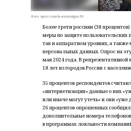
Фото:
пресс-служба минцифры РБ.
Более трети россиян (38 процентов)
меры по защите пользовательских 
так и аппаратном уровнях, а также
персональных данных. Опрос на эту 
мая 2024 года. В репрезентативной 
18 лет из городов России с населени
35 процентов респондентов считают
«интернетизации» данные о них «уж
или иначе могут утечь» и они «уже 
26 процентов опрошенных сообщил
дополнительные номера телефонов 
в программах лояльности компаний