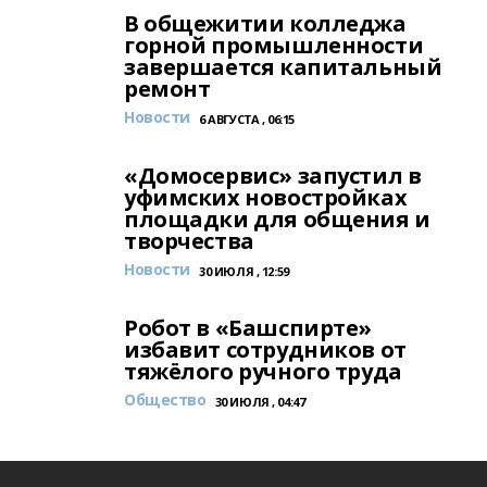
В общежитии колледжа
горной промышленности
завершается капитальный
ремонт
Новости
6 АВГУСТА , 06:15
«Домосервис» запустил в
уфимских новостройках
площадки для общения и
творчества
Новости
30 ИЮЛЯ , 12:59
Робот в «Башспирте»
избавит сотрудников от
тяжёлого ручного труда
Общество
30 ИЮЛЯ , 04:47