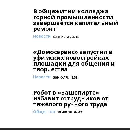
В общежитии колледжа
горной промышленности
завершается капитальный
ремонт
Новости
6 АВГУСТА , 06:15
«Домосервис» запустил в
уфимских новостройках
площадки для общения и
творчества
Новости
30 ИЮЛЯ , 12:59
Робот в «Башспирте»
избавит сотрудников от
тяжёлого ручного труда
Общество
30 ИЮЛЯ , 04:47