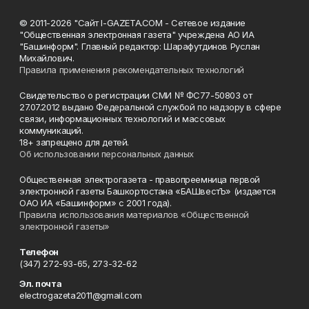
© 2011-2026 "Сайт I-GAZETA.COM - Сетевое издание
"Общественная электронная газета" учреждена АО ИА
"Башинформ". Главный редактор: Шарафутдинов Руслан
Михайлович.
Правила применения рекомендательных технологий
Свидетельство о регистрации СМИ № ФС77-50803 от
27.07.2012 выдано Федеральной службой по надзору в сфере
связи, информационных технологий и массовых
коммуникаций.
18+ запрещено для детей.
Об использовании персональных данных
Общественная электрогазета - правопреемница первой
электронной газеты Башкортостана «БАШвестЪ» (издается
ОАО ИА «Башинформ» с 2001 года).
Правила использования материалов «Общественной
электронной газеты»
Телефон
(347) 272-93-65, 273-32-62
Эл. почта
electrogazeta2011@gmail.com