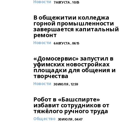
Новости
7 АВГУСТА , 10:05
В общежитии колледжа
горной промышленности
завершается капитальный
ремонт
Новости
6 АВГУСТА , 06:15
«Домосервис» запустил в
уфимских новостройках
площадки для общения и
творчества
Новости
30 ИЮЛЯ , 12:59
Робот в «Башспирте»
избавит сотрудников от
тяжёлого ручного труда
Общество
30 ИЮЛЯ , 04:47